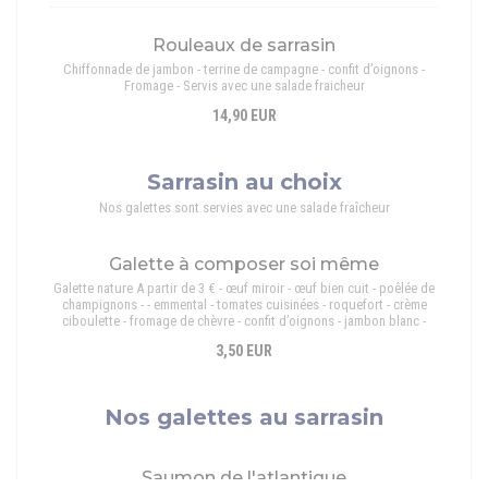
Rouleaux de sarrasin
Chiffonnade de jambon - terrine de campagne - confit d’oignons -
Fromage - Servis avec une salade fraicheur
14,90 EUR
Sarrasin au choix
Nos galettes sont servies avec une salade fraîcheur
Galette à composer soi même
Galette nature A partir de 3 € - œuf miroir - œuf bien cuit - poêlée de
champignons - - emmental - tomates cuisinées - roquefort - crème
ciboulette - fromage de chèvre - confit d’oignons - jambon blanc -
3,50 EUR
Nos galettes au sarrasin
Saumon de l'atlantique