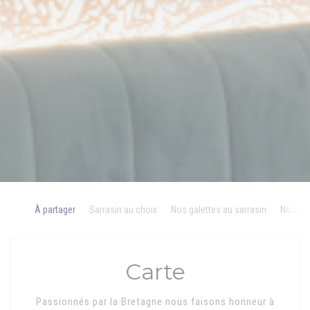
À partager
Sarrasin au choix
Nos galettes au sarrasin
Nos cr
Carte
Passionnés par la Bretagne nous faisons honneur à