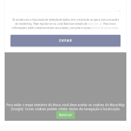
De acordo com a legislação de proteção de dados, tem o direito de se opor a comunicações
de marketing. Pode registar-se na Lista Robinson através de
robinson.pt
. Para mais
informações sobre o tratamento dos seus dados, consulte a nossa
política de privacidade
.
Para exibir o mapa interativo do Waze, você deve aceitar os cookies do Waze Map
(Google). Esses cookies podem coletar dados de navegação e localização.
Autorizar