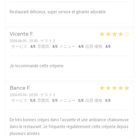
Restaurant délicieux, super service et gérante adorable
Vicente
F
2026-06-05
- 20:00 - ゲスト 2
サービス
:
4
/5
雰囲気
:
4
/5
メニュー
:
4
/5
品質-価格
:
4
/5
Je recommande cette crêperie
Bance
F
2026-05-30
- 20:30 - ゲスト 2
サービス
:
5
/5
雰囲気
:
5
/5
メニュー
:
5
/5
品質-価格
:
5
/5
De très bonnes crêpes dans l'assiette et une ambiance chaleureuse
dans le restaurant. Je fréquente régulièrement cette crêperie depuis
plusieurs années.