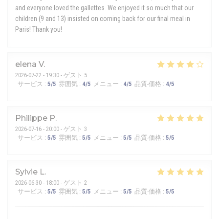
and everyone loved the gallettes. We enjoyed it so much that our
children (9 and 13) insisted on coming back for our final meal in
Paris! Thank you!
elena
V
2026-07-22
- 19:30 - ゲスト 5
サービス
:
5
/5
雰囲気
:
4
/5
メニュー
:
4
/5
品質-価格
:
4
/5
Philippe
P
2026-07-16
- 20:00 - ゲスト 3
サービス
:
5
/5
雰囲気
:
5
/5
メニュー
:
5
/5
品質-価格
:
5
/5
Sylvie
L
2026-06-30
- 18:00 - ゲスト 2
サービス
:
5
/5
雰囲気
:
5
/5
メニュー
:
5
/5
品質-価格
:
5
/5