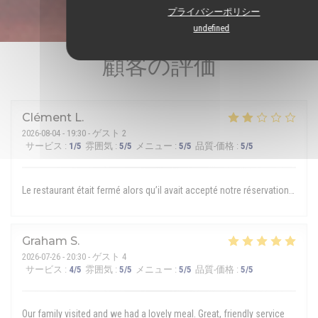
プライバシーポリシー
undefined
顧客の評価
Clément
L
2026-08-04
- 19:30 - ゲスト 2
サービス
:
1
/5
雰囲気
:
5
/5
メニュー
:
5
/5
品質-価格
:
5
/5
Le restaurant était fermé alors qu’il avait accepté notre réservation…
Graham
S
2026-07-26
- 20:30 - ゲスト 4
サービス
:
4
/5
雰囲気
:
5
/5
メニュー
:
5
/5
品質-価格
:
5
/5
Our family visited and we had a lovely meal. Great, friendly service