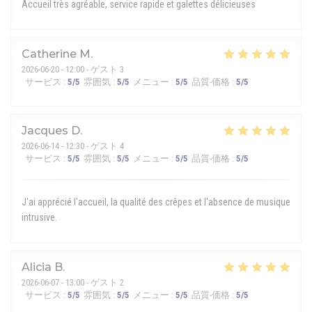
Accueil très agréable, service rapide et galettes délicieuses
Catherine
M
2026-06-20
- 12:00 - ゲスト 3
サービス
:
5
/5
雰囲気
:
5
/5
メニュー
:
5
/5
品質-価格
:
5
/5
Jacques
D
2026-06-14
- 12:30 - ゲスト 4
サービス
:
5
/5
雰囲気
:
5
/5
メニュー
:
5
/5
品質-価格
:
5
/5
J'ai apprécié l'accueil, la qualité des crêpes et l'absence de musique
intrusive.
Alicia
B
2026-06-07
- 13:00 - ゲスト 2
サービス
:
5
/5
雰囲気
:
5
/5
メニュー
:
5
/5
品質-価格
:
5
/5