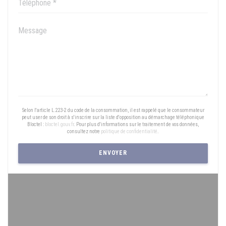
Selon l'article L.223-2 du code de la consommation, il est rappelé que le consommateur
peut user de son droit à s'inscrire sur la liste d'opposition au démarchage téléphonique
Bloctel :
bloctel.gouv.fr
. Pour plus d'informations sur le traitement de vos données,
consultez notre
politique de confidentialité
.