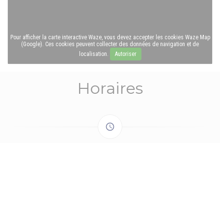
Pour afficher la carte interactive Waze, vous devez accepter les cookies Waze Map
(Google). Ces cookies peuvent collecter des données de navigation et de
localisation.
Autoriser
Horaires
access_time
LUNDI
19h00 - 22h00