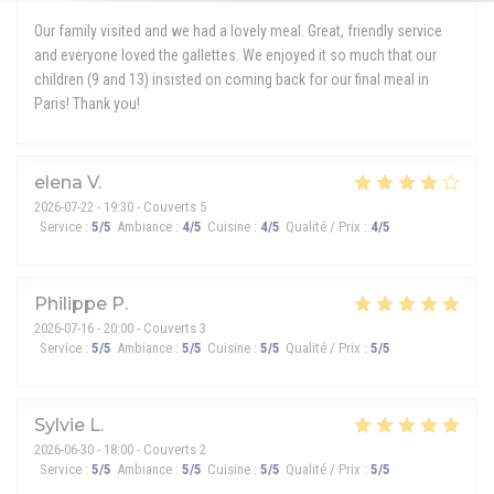
Our family visited and we had a lovely meal. Great, friendly service
and everyone loved the gallettes. We enjoyed it so much that our
children (9 and 13) insisted on coming back for our final meal in
Paris! Thank you!
elena
V
2026-07-22
- 19:30 - Couverts 5
Service
:
5
/5
Ambiance
:
4
/5
Cuisine
:
4
/5
Qualité / Prix
:
4
/5
Philippe
P
2026-07-16
- 20:00 - Couverts 3
Service
:
5
/5
Ambiance
:
5
/5
Cuisine
:
5
/5
Qualité / Prix
:
5
/5
Sylvie
L
2026-06-30
- 18:00 - Couverts 2
Service
:
5
/5
Ambiance
:
5
/5
Cuisine
:
5
/5
Qualité / Prix
:
5
/5