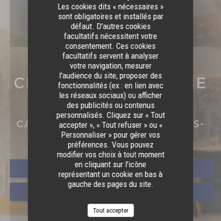
Les cookies dits « nécessaires »
sont obligatoires et installés par
défaut. D'autres cookies
facultatifs nécessitent votre
consentement. Ces cookies
facultatifs servent à analyser
votre navigation, mesurer
l'audience du site, proposer des
CRÊPERIE L'HERMINE
fonctionnalités (ex : en lien avec
les réseaux sociaux) ou afficher
PARIS
des publicités ou contenus
CRÊPERIE L'HERMINE 
personnalisés. Cliquez sur « Tout
CAFÉ – SALON DE THÉ L’APRÈS-
accepter », « Tout refuser » ou «
MIDI
|
PARIS
Personnaliser » pour gérer vos
préférences. Vous pouvez
modifier vos choix à tout moment
en cliquant sur l'icône
RÉSERVER
représentant un cookie en bas à
gauche des pages du site.
VENTE À EMPORTER
Tout accepter