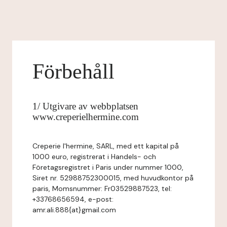
Förbehåll
1/ Utgivare av webbplatsen
www.creperielhermine.com
Creperie l'hermine, SARL, med ett kapital på
1000 euro, registrerat i Handels- och
Företagsregistret i Paris under nummer 1000,
Siret nr. 52988752300015, med huvudkontor på
paris, Momsnummer: Fr03529887523, tel:
+33768656594, e-post:
amr.ali.888{at}gmail.com