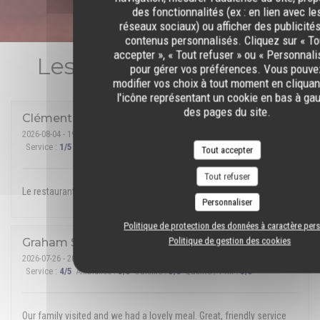
des fonctionnalités (ex : en lien avec le
réseaux sociaux) ou afficher des publicité
contenus personnalisés. Cliquez sur « To
accepter », « Tout refuser » ou « Personnali
Les avis de nos clients
pour gérer vos préférences. Vous pouve
modifier vos choix à tout moment en cliquan
l'icône représentant un cookie en bas à ga
des pages du site.
Clément
L
2026-08-04
- 19:30 - Couverts 2
Service
:
1
/5
Ambiance
:
5
/5
Cuisine
:
5
/5
Qualité / Prix
:
5
/5
Tout accepter
Tout refuser
Le restaurant était fermé alors qu’il avait accepté notre réservation…
Personnaliser
Politique de protection des données à caractère per
Politique de gestion des cookies
Graham
S
2026-07-26
- 20:30 - Couverts 4
Service
:
4
/5
Ambiance
:
5
/5
Cuisine
:
5
/5
Qualité / Prix
:
5
/5
Our family visited and we had a lovely meal. Great, friendly service