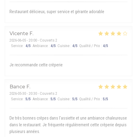
Restaurant délicieux, super service et gérante adorable
Vicente
F
2026-06-05
- 20:00 - Couverts 2
Service
:
4
/5
Ambiance
:
4
/5
Cuisine
:
4
/5
Qualité / Prix
:
4
/5
Je recommande cette crêperie
Bance
F
2026-05-30
- 20:30 - Couverts 2
Service
:
5
/5
Ambiance
:
5
/5
Cuisine
:
5
/5
Qualité / Prix
:
5
/5
De très bonnes crêpes dans l'assiette et une ambiance chaleureuse
dans le restaurant. Je fréquente régulièrement cette crêperie depuis
plusieurs années.