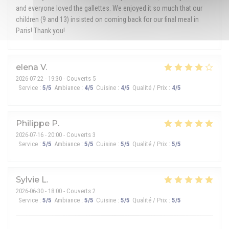
and everyone loved the gallettes. We enjoyed it so much that our
children (9 and 13) insisted on coming back for our final meal in
Paris! Thank you!
elena
V
2026-07-22
- 19:30 - Couverts 5
Service
:
5
/5
Ambiance
:
4
/5
Cuisine
:
4
/5
Qualité / Prix
:
4
/5
Philippe
P
2026-07-16
- 20:00 - Couverts 3
Service
:
5
/5
Ambiance
:
5
/5
Cuisine
:
5
/5
Qualité / Prix
:
5
/5
Sylvie
L
2026-06-30
- 18:00 - Couverts 2
Service
:
5
/5
Ambiance
:
5
/5
Cuisine
:
5
/5
Qualité / Prix
:
5
/5