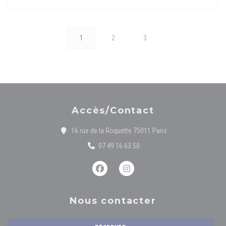
1
2
3
Accès/Contact
((ouvre une nouvelle 
16 rue de la Roquette 75011 Paris
07 49 16 63 50
Facebook ((ouvre une nouvelle fenêtre))
Instagram ((ouvre une nouvelle 
Nous contacter